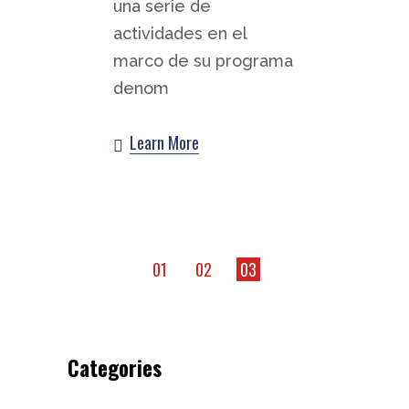
una serie de
actividades en el
marco de su programa
denom
Learn More
Navegación
01
02
03
de
entradas
Categories